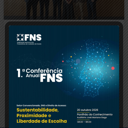
ANADIAL celebra 40 anos com
evento comemorativo
A ANADIAL celebrou 40 anos ao serviço da saúde
renal em Portugal. Para assinalar a data, realizou-
se um evento comemorativo onde foi apresentado
o estudo
LER MAIS »
04.07.2025