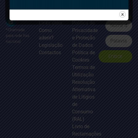
Atalhos
Documentação
Área
principais
Legal
reservada
Links úteis
Política de
Como
Privacidade
*Chamada
para rede fixa
aderir?
e Proteção
nacional
Legislação
de Dados
Contactos
Política de
Entrar
Cookies
Termos de
Utilização
Resolução
Alternativa
de Litígios
de
Consumo
(RAL)
Livro de
Reclamações