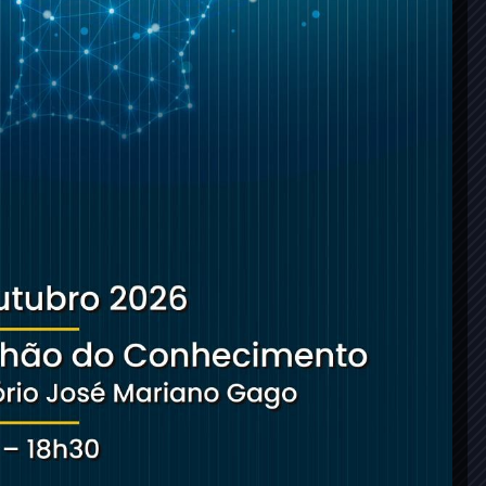
requisições em 2025 (Radiologia)
+
5,428,904
atos em 2025 (Radiologia)
254
entidades convencionadas (Radiologia)
+
24,797
requisições em 2025 (Medicina Nuclear)
+
43,874
atos em 2025 (Medicina Nuclear)
+
18