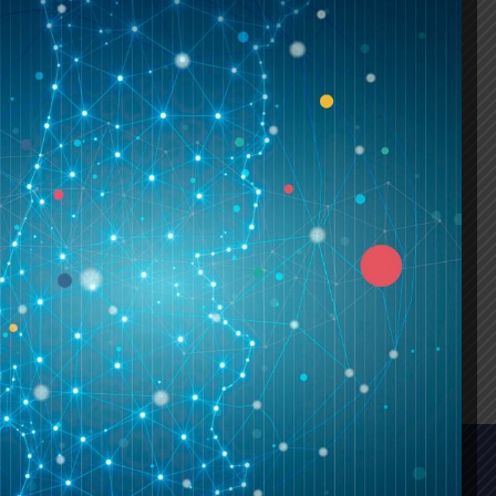
em questões de interesse comum;
e aspetos relevantes do setor económico
;
e propostas sobre matérias de interesse
;
pósios e outras manifestações do tipo;
 associados;
ceiro Social na definição das políticas de
ogia.
+
4,371,794