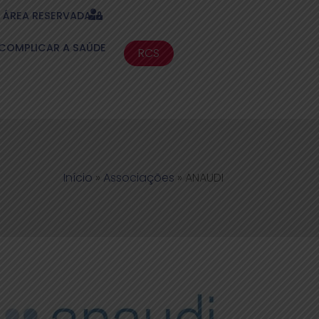
ÁREA RESERVADA
COMPLICAR A SAÚDE
RCS
Início
»
Associações
»
ANAUDI