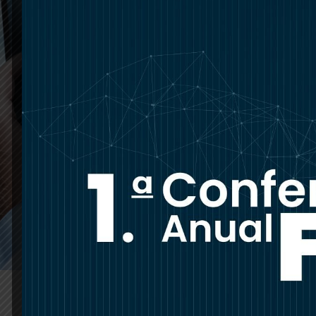
seguintes
atribuições:
A rede de unidades de Unidades de Diagnó