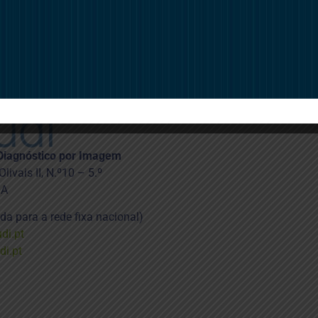
e
Diagnóstico por Imagem
ivais II, N.º10 – 5.º
OA
 para a rede fixa nacional)
di.pt
i.pt