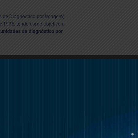
s de Diagnóstico por Imagem)
de 1996, tendo como objetivo a
 unidades de diagnóstico por
Promover a melhoria das condições do exe
s
diagnóstico por imagem;
I
Representar o setor económico que consti
e restantes órgãos de soberania, institu
as
Pública e também junto de entidades priv