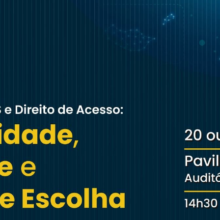
ta às pessoas que não têm seguros de saúde
omo é o caso da maior parte da população
que só tem uma cobertura – o SNS.
 Radiologia, conta com cerca de 254
es de requisições e mais de 5,4 milhões de
ncionada de Saúde conta com 18 entidades
e mais de 43 mil atos médicos em 2025.