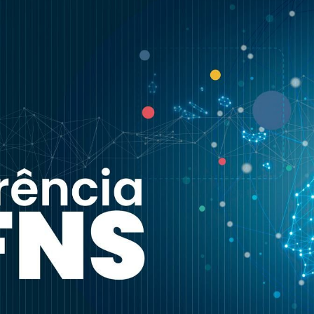
Coordenar a atuação dos seus membros 
Prestar informações aos associados sobr
que representa;
Celebrar convenções coletivas de trabalho
Promover e desenvolver estudos, projetos 
para o setor;
Promover ações de formação profissional
Promover a realização de congressos, sim
Prestar serviços de utilização comum aos
Diligenciar para ser reconhecida como Par
Saúde, em especial, no âmbito da imagiol
stico por Imagem convencionada com o