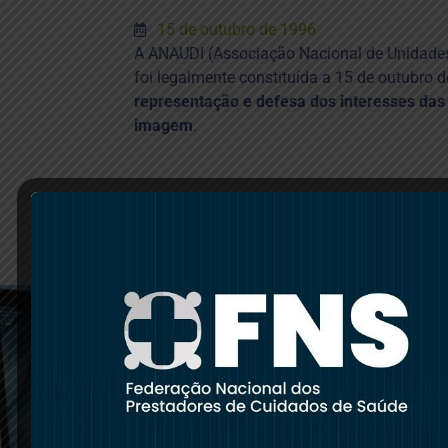
15 de outubro de 1996
A ANAUDI (Associação Nacional de Unidade
foi legalmente constituída a 15 de outubro 
representação e defesa dos interesses das
imagem
.
Com vista à
realização dos seu
objetivos, a ANAUD
tem, entre outras, 