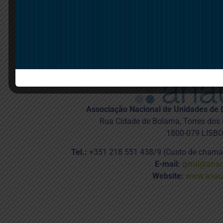
Associação Nacional de Unidades de 
Rua Cidade de Bolama, Torres dos Ol
1800-079 LISB
Tel.:
+351 218 551 438/9 (Custo de chamada
E-mail:
geral@anau
Website:
www.anaud