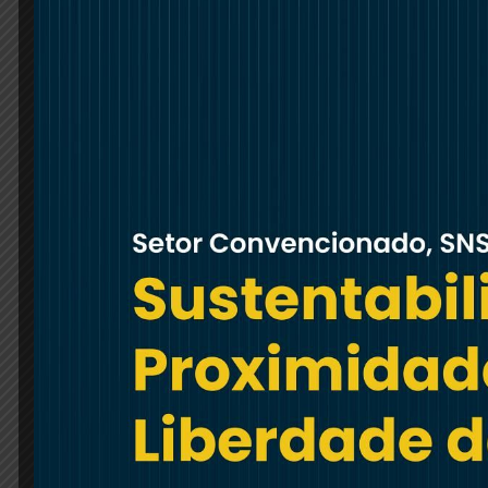
Serviço Nacional de Saúde (SNS) dá respos
nem beneficiam de Subsistemas de saúde, c
portuguesa, e a parte mais desfavorecida, 
A Rede Convencionada de Saúde, na área da
entidades com convenção, mais de 4,3 milhõ
atos médicos no ano de 2025.
Na área da Medicina Nuclear, a Rede Conve
com convenção, mais de 24 mil requisições 