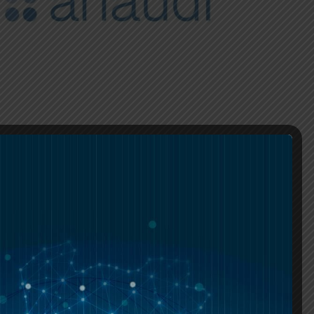
rcício da atividade das unidades de
tui o seu âmbito material, junto do Governo
tos e demais organismos da Administração
adas;