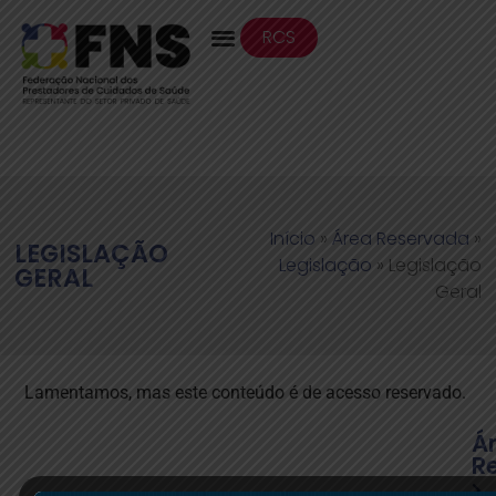
RCS
Início
»
Área Reservada
»
LEGISLAÇÃO
Legislação
»
Legislação
GERAL
Geral
Lamentamos, mas este conteúdo é de acesso reservado.
Á
R