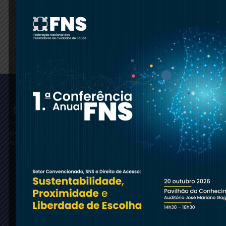
Atalhos
Documentação
Área
principais
Legal
reservada
Links úteis
Política de
Como
Privacidade
*Chamada
para rede fixa
aderir?
e Proteção
nacional
Legislação
de Dados
Contactos
Política de
Entrar
Cookies
Termos de
Utilização
Resolução
Alternativa