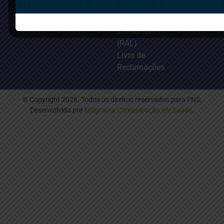
de Litígios
de
Consumo
(RAL)
Livro de
Reclamações
© Copyright 2026. Todos os direitos reservados para FNS.
Desenvolvido por
Miligrama Comunicação em Saúde
.