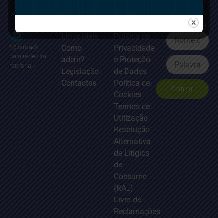
Atalhos
Documentação
Área
principais
Legal
reservada
Links úteis
Política de
Como
Privacidade
*Chamada
para rede fixa
aderir?
e Proteção
nacional
Legislação
de Dados
Contactos
Política de
Entrar
Cookies
Termos de
Utilização
Resolução
Alternativa
de Litígios
de
Consumo
(RAL)
Livro de
Reclamações