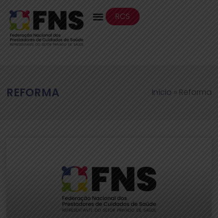
RCS
REFORMA
Início
»
Reforma