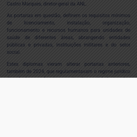
Castro Marques, diretor-geral da ANL.
As portarias em questão, definem os requisitos mínimos
de licenciamento, instalação, organização,
funcionamento e recursos humanos para unidades de
saúde de diferentes áreas, abrangendo entidades
públicas e privadas, instituições militares e do setor
social.
Estes diplomas vieram alterar portarias anteriores,
também de 2024, que regulamentavam o regime jurídico
de abertura e funcionamento dos estabelecimentos
prestadores de cuidados de saúde. O Governo justificou
as alterações com a necessidade de corrigir “imprecisões
ou incongruências” detetadas nos documentos iniciais.
Contudo, a ANL considera que as novas disposições
foram aprovadas sem que tivesse havido uma
auscultação prévia das entidades representativas do
setor e que, longe de simples correções, introduzem