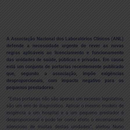
das unidades
Junho 11, 2025
Notícias dos Associados
Início
»
ANL pede revisão
de portarias que podem
comprometer a
A Associação Nacional dos Laboratórios Clínicos (ANL)
sustentabilidade das
defende a necessidade urgente de rever as novas
unidades
regras aplicáveis ao licenciamento e funcionamento
das unidades de saúde, públicas e privadas. Em causa
está um conjunto de portarias recentemente publicado
que, segundo a associação, impõe exigências
desproporcionais, com impacto negativo para os
pequenos prestadores.
“Estas portarias não são apenas um excesso legislativo,
são um erro de diagnóstico. Aplicar o mesmo modelo de
exigência a um hospital e a um pequeno prestador é
desproporcional e pode ter como efeito o encerramento
silencioso de muitas destas unidades”, alertou Nuno