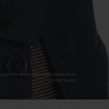
tugal: um direito que ainda depende do
código postal