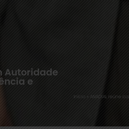
 Autoridade
ência e
Início
»
ANADIAL reúne co