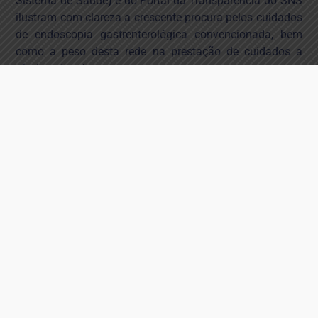
Sistema de Saúde
)
e do Portal da Transparência do SNS
ilustram com clareza a crescente procura pelos cuidados
de endoscopia gastrenterológica convencionada, bem
como a peso desta rede na prestação de cuidados a
nível nacional.
A cobertura geográfica proporcionada por estas
unidades tem permitido aproximar cuidados
especializados das populações, aliviar a pressão sobre
os hospitais públicos e ampliar a capacidade de
resposta do sistema. Por isso mesmo, a sustentabilidade
do SNS passa também, inevitavelmente, pela
sustentabilidade dos seus parceiros convencionados.
A evolução das necessidades em saúde e das exigências
técnicas do setor tornou inevitável a discussão sobre os
modelos de financiamento em vigor. A tabela
convencionada da endoscopia gastrenterológica
permanece substancialmente inalterada desde 2014, o
que significa que em mais de uma década não