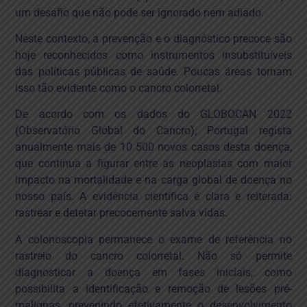
um desafio que não pode ser ignorado nem adiado.
Neste contexto, a prevenção e o diagnóstico precoce são
hoje reconhecidos como instrumentos insubstituíveis
das políticas públicas de saúde. Poucas áreas tornam
isso tão evidente como o cancro colorretal.
De acordo com os dados do GLOBOCAN 2022
(Observatório Global do Cancro), Portugal regista
anualmente mais de 10 500 novos casos desta doença,
que continua a figurar entre as neoplasias com maior
impacto na mortalidade e na carga global de doença no
nosso país. A evidência científica é clara e reiterada:
rastrear e detetar precocemente salva vidas.
A colonoscopia permanece o exame de referência no
rastreio do cancro colorretal. Não só permite
diagnosticar a doença em fases iniciais, como
possibilita a identificação e remoção de lesões pré-
malignas, prevenindo efetivamente o desenvolvimento