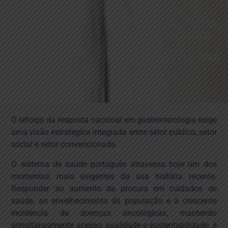
Gastrenterologia
convencionada:
um pilar
esquecido do SNS
Junho 2, 2026
Artigos de Opinião
Início
»
Gastrenterologia
O reforço da resposta nacional em gastrenterologia exige
convencionada: um pilar
uma visão estratégica integrada entre setor público, setor
esquecido do SNS
social e setor convencionada.
O sistema de saúde português atravessa hoje um dos
momentos mais exigentes da sua história recente.
Responder ao aumento da procura em cuidados de
saúde, ao envelhecimento da população e à crescente
incidência de doenças oncológicas, mantendo
simultaneamente acesso, qualidade e sustentabilidade, é