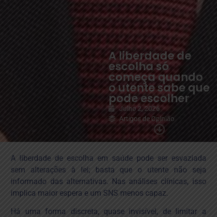
A liberdade de
escolha só
começa quando
o utente sabe que
pode escolher
Julho 2, 2026
Artigos de Opinião
Início
»
A liberdade de
escolha só começa
A liberdade de escolha em saúde pode ser esvaziada
quando o utente sabe
sem alterações à lei; basta que o utente não seja
que pode escolher
informado das alternativas. Nas análises clínicas, isso
implica maior espera e um SNS menos capaz.
Há uma forma discreta, quase invisível, de limitar a