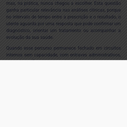
mas, na prática, nunca chegou a escolher. Esta questão
ganha particular relevância nas análises clínicas, porque
no intervalo de tempo entre a prescrição e o resultado, o
utente aguarda por uma resposta que pode confirmar um
diagnóstico, orientar um tratamento ou acompanhar a
evolução da sua saúde.
Quando esse percurso permanece fechado em circuitos
internos sem capacidade, com entraves administrativos,
sem orientação para a comodidade do utente, ou quando
a existência de prestadores convencionados não é
explicada de forma clara, o diagnóstico atrasa-se e o
cidadão espera mais do que o necessário. E, pasme-se, o
Estado até paga mais por isso. Por isto, a discussão
sobre a liberdade de escolha impõe-se. Escolher significa
poder comparar proximidade, tempos de resposta e
condições de acesso. Significa saber que existem
prestadores licenciados e convencionados, disponíveis
para realizar o ato prescrito. Significa ter informação