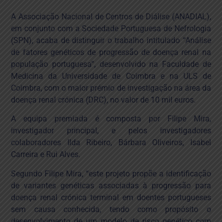
Universidade de Coimbra
distinguidos com maior
A Associação Nacional de Centros de Diálise (ANADIAL),
prémio de investigação
em conjunto com a Sociedade Portuguesa de Nefrologia
em doença renal
(SPN), acaba de distinguir o trabalho intitulado “Análise
de fatores genéticos de progressão de doença renal na
população portuguesa”, desenvolvido na Faculdade de
Medicina da Universidade de Coimbra e na ULS de
Coimbra, com o maior prémio de investigação na área da
doença renal crónica (DRC), no valor de 10 mil euros.
A equipa premiada é composta por Filipe Mira,
investigador principal, e pelos investigadores
colaboradores Ilda Ribeiro, Bárbara Oliveiros, Isabel
Carreira e Rui Alves.
Segundo Filipe Mira, “este projeto propõe a identificação
de variantes genéticas associadas à progressão para
doença renal crónica terminal em doentes portugueses
sem causa conhecida, tendo como propósito o
desenvolvimento de um modelo de risco genético com