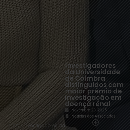
Investigadores
da Universidade
de Coimbra
distinguidos com
maior prémio de
investigação em
doença renal
Novembro 28, 2025
Notícias dos Associados
Início
»
Investigadores da