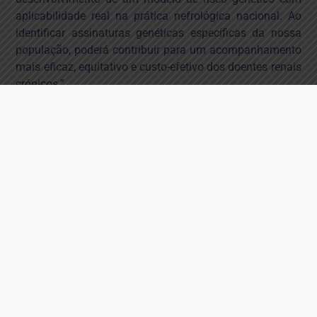
aplicabilidade real na prática nefrológica nacional. Ao
identificar assinaturas genéticas específicas da nossa
população, poderá contribuir para um acompanhamento
mais eficaz, equitativo e custo-efetivo dos doentes renais
crónicos.”
Este ano, o prémio de investigação “ANADIAL-SPN”
atribuiu também uma menção honrosa ao trabalho
intitulado “The Neptune Study”, desenvolvido na Nova
Medical School, pela equipa composta por David
Navarro, investigador principal, e pelas investigadoras
supervisoras Ana Carina Ferreira e Sofia Azeredo Pereira.
Segundo David Navarro, “em Portugal, a prevenção da
DRC e a melhoria dos resultados clínicos com impacto
real na progressão até ao estadio terminal são
prioridades explícitas. Este estudo ataca precisamente
este elo, antecipando o diagnóstico de envolvimento
renal nos doentes com lúpus eritematoso sistémico,