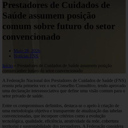
Prestadores de Cuidados de
Saúde assumem posição
comum sobre futuro do setor
convencionado
Maio 28, 2026
Notícias FNS
Início
»
Prestadores de Cuidados de Saúde assumem posição
comum sobre futuro do setor convencionado
A Federação Nacional dos Prestadores de Cuidados de Saúde (FNS)
reuniu pela primeira vez o seu Conselho Consultivo, tendo aprovado
uma declaração interassociativa que define uma visão comum para o
setor privado de saúde.
Entre os compromissos definidos, destaca-se o apelo à criação de
uma metodologia objetiva e transparente de atualização das tabelas
convencionadas, que incorpore critérios como a evolução
tecnológica, qualidade, eficiência, atratividade da rede, cobertura
territorial e sustentabilidade dos prestadores. A Federação considera