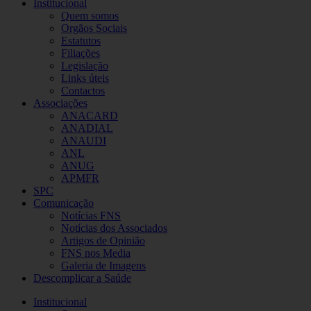
Institucional
Quem somos
Orgãos Sociais
Estatutos
Filiações
Legislação
Links úteis
Contactos
Associações
ANACARD
ANADIAL
ANAUDI
ANL
ANUG
APMFR
SPC
Comunicação
Notícias FNS
Notícias dos Associados
Artigos de Opinião
FNS nos Media
Galeria de Imagens
Descomplicar a Saúde
Institucional