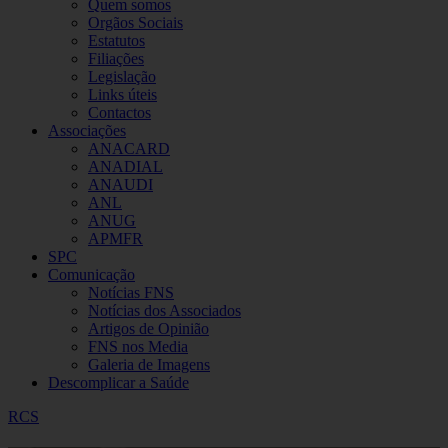
Quem somos
Orgãos Sociais
Estatutos
Filiações
Legislação
Links úteis
Contactos
Associações
ANACARD
ANADIAL
ANAUDI
ANL
ANUG
APMFR
SPC
Comunicação
Notícias FNS
Notícias dos Associados
Artigos de Opinião
FNS nos Media
Galeria de Imagens
Descomplicar a Saúde
RCS