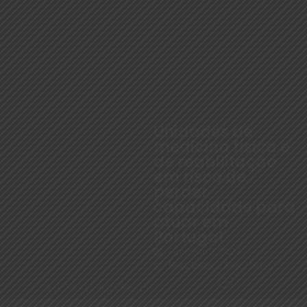
Unidades de
medicina física e
de reabilitação
em risco de
perder
capacidade para
atuar em
Portugal
Fevereiro 2, 2024
Notícias dos Associados
Início
»
Unidades de
medicina física e de