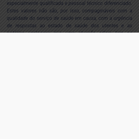
especialmente qualificada e pessoal técnico diferenciado.
Estes valores não são, por isso, compagináveis com a
qualidade do serviço de saúde em causa, com a urgência
de respostas ao estado de saúde dos utentes e as
notórias vantagens que uma atuação célere tem na
recuperação e manutenção da qualidade de vida do
cidadão
” afirma António Neves, Secretário-Geral da
APMFR.
As unidades de saúde de medicina física e de
reabilitação convencionadas com o SNS constituem
uma rede espalhada pelo país, dando resposta às
necessidades dos utentes, em especial aos mais
vulneráveis, aos que menos posses têm e aos que mais
dificuldades possuem em deslocar-se. De acordo com o
sítio da transparência do SNS, em 2023, o setor tinha
praticado mais de 50 milhões de atos de medicina física
e reabilitação, o que revela a importância e a reposta que
é dada, em especial, a uma parte da população mais