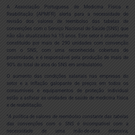
reabilitação em risco de
A Associação Portuguesa de Medicina Física e
perder capacidade para
Reabilitação (APMFR) alerta para a necessidade de
atuar em Portugal
revisão dos valores de reembolso das tabelas de
convenções com o Serviço Nacional de Saúde (SNS) que
não são atualizadas há 15 anos. Este setor é atualmente
constituído por mais de 290 unidades com convenção
com o SNS, com uma reconhecida cobertura de
proximidade, e é responsável pela produção de mais de
90% do total de atos do SNS em ambulatório.
O aumento das condições salariais nas empresas do
setor e a inflação galopante de preços em todos os
consumíveis e equipamentos de proteção individual
estão a asfixiar as unidades de saúde de medicina física
e de reabilitação.
“
A política de valores de reembolso constante das tabelas
das convenções com o SNS é incompatível com a
necessidade de uma mão-de-obra intensiva,